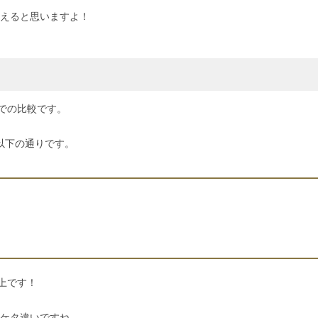
えると思いますよ！
数での比較です。
は以下の通りです。
が上です！
ケタ違いですね。