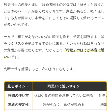
独身同士の恋愛と違い、既婚者同士の関係では「好き」と言うこ
と自体のハードルが低くなりがちです。家庭がある分、軽く優し
くする方が簡単で、本音を口にしてもその場限りで終わるケース
が多いからです。
一方で、相手があなたのために時間を作る、予定を調整する、嘘
をつくリスクを抱えてまで会いに来る、といった行動はそれなり
の覚悟が必要になります。だからこそ
「行動」のほうが本音に近
い
のです。
判断の軸を整理すると、次のようになります。
見るポイント
両思いに近いサイン
時間の使い方
休日や夜の時間を調整して会いに来る
仕事の
連絡の安定性
波が少なく、返信が読める
機嫌や