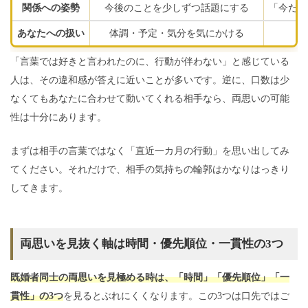
関係への姿勢
今後のことを少しずつ話題にする
「今だけ
あなたへの扱い
体調・予定・気分を気にかける
「言葉では好きと言われたのに、行動が伴わない」と感じている
人は、その違和感が答えに近いことが多いです。逆に、口数は少
なくてもあなたに合わせて動いてくれる相手なら、両思いの可能
性は十分にあります。
まずは相手の言葉ではなく「直近一カ月の行動」を思い出してみ
てください。それだけで、相手の気持ちの輪郭はかなりはっきり
してきます。
両思いを見抜く軸は時間・優先順位・一貫性の3つ
既婚者同士の両思いを見極める時は、「時間」「優先順位」「一
貫性」の3つ
を見るとぶれにくくなります。この3つは口先ではご