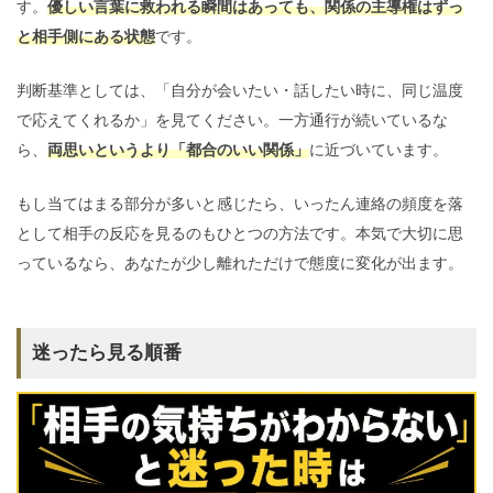
す。
優しい言葉に救われる瞬間はあっても、関係の主導権はずっ
と相手側にある状態
です。
判断基準としては、「自分が会いたい・話したい時に、同じ温度
で応えてくれるか」を見てください。一方通行が続いているな
ら、
両思いというより「都合のいい関係」
に近づいています。
もし当てはまる部分が多いと感じたら、いったん連絡の頻度を落
として相手の反応を見るのもひとつの方法です。本気で大切に思
っているなら、あなたが少し離れただけで態度に変化が出ます。
迷ったら見る順番