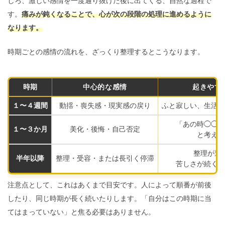
しろ、激しい感情を一度通り抜けた後に出てくる、自然な過程で
す。
痛みが鈍くなることで、心が次の段階の処理に進めるように
なります。
時期ごとの感情の流れを、ざっくり整理するとこうなります。
時期
中心的な感情
起きやす
１〜４週間
動揺・喪失感・現実感の戻り
ふと寂しい、生活の
「あの時◯◯し
１〜３か月
美化・後悔・自己否定
と考えや
整理が進
半年以降
整理・受容・または長引く停滞
苦しさが続く人
注意点として、これはあくまで目安です。人によって順番が前後
したり、同じ時期が長く続いたりします。「自分はこの時期に当
てはまっていない」と焦る必要はありません。