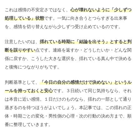
これは感情の不安定さではなく、
心が壊れないように「少しずつ
処理している」状態
です。一気に向き合うとつらすぎる出来事
を、感情を切り替えながら少しずつ受け止めているのです。
注意したいのは、
揺れている時期に「結論を出そう」とすると判
断を誤りやすい
点です。連絡を返すか・どうしたいか・どんな関
係に戻すか、こうした大きな選択を、揺れている真ん中で決める
と後悔につながりがちです。
判断基準として、
「今日の自分の感情だけで決めない」というル
ールを持っておくと安心
です。３日続いて同じ気持ちなら、それ
は本音に近い感情。１日だけのものなら、揺れの一部として通り
過ぎるのを待つほうがよいでしょう。本記事では、この揺れの正
体・時期ごとの変化・男性側の心理・次の行動の決め方まで、順
番に整理していきます。