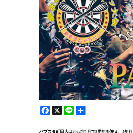
Facebook
X
Line
共
有
.
パブスタ町田店は2022年1月で3周年を迎え、4年