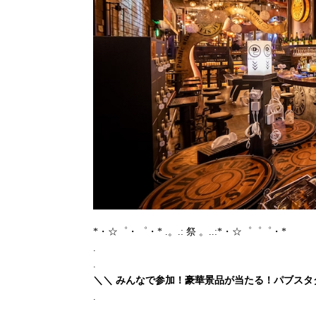
*・☆゜・゜・* .。.: 祭 。..:*・☆゜゜゜・*
.
.
＼＼ みんなで参加！豪華景品が当たる！パブスタダ
.