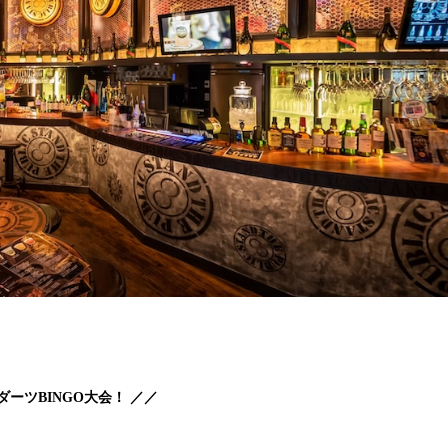
ーツBINGO大会！ ／／