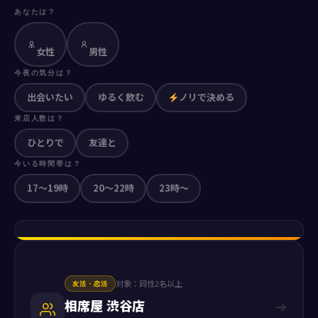
あなたは？
女性
男性
今夜の気分は？
出会いたい
ゆるく飲む
ノリで決める
来店人数は？
ひとりで
友達と
今いる時間帯は？
17〜19時
20〜22時
23時〜
対象：同性2名以上
友活・恋活
相席屋 渋谷店