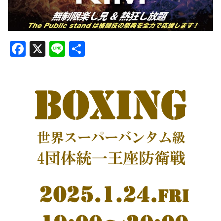
Facebook
X
Line
共
有