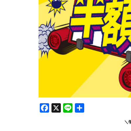
Facebook
X
Line
共
有
＼