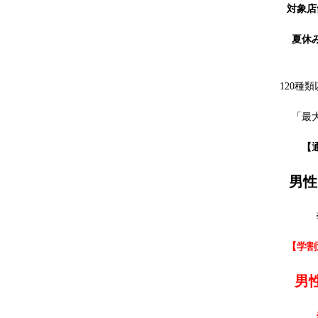
対象店
夏休
120種
「最
【
男性
【学割
男性