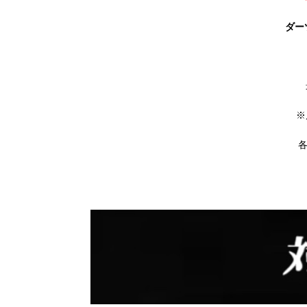
ダー
※
各