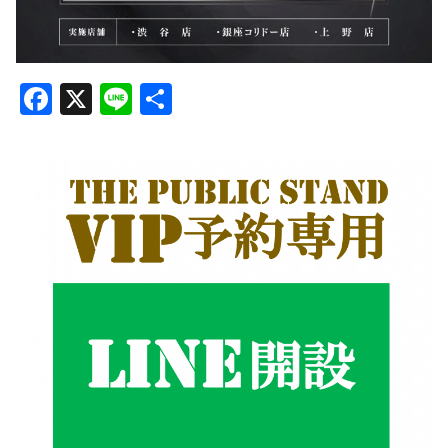
Facebook
X
Line
共
有