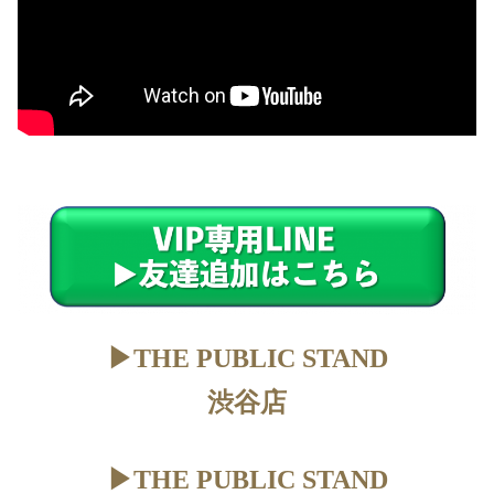
▶︎THE PUBLIC STAND
渋谷店
▶︎THE PUBLIC STAND