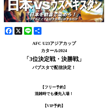
Facebook
X
Line
共
有
AFC U23アジアカップ
カタール2024
「3位決定戦・決勝戦」
パブスタで配信決定！
【フリー予約】
混雑時でも優先入場！
【VIP予約】