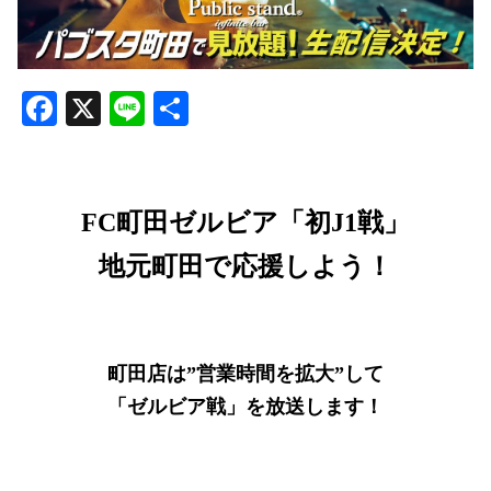
Facebook
X
Line
共
有
FC町田ゼルビア「初J1戦」
地元町田で応援しよう！
町田店は”営業時間を拡大”して
「ゼルビア戦」を放送します！