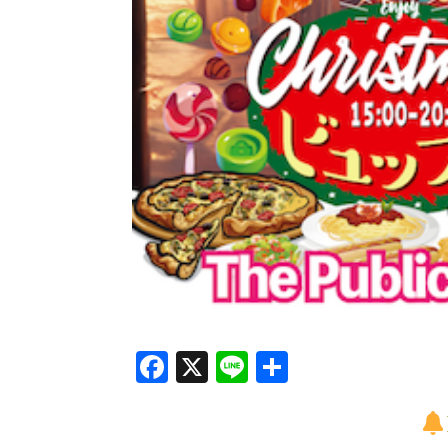
Facebook
X
Line
共
有