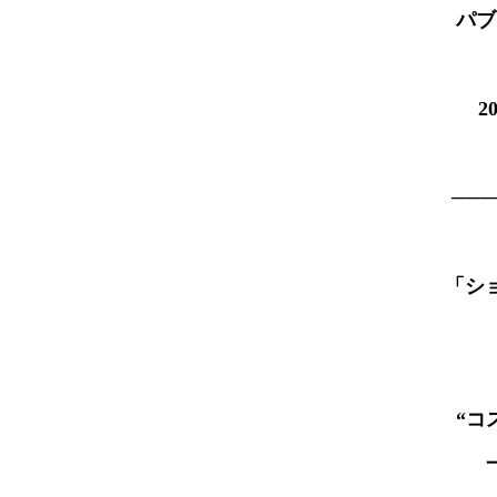
パブ
2
───
「シ
“コ