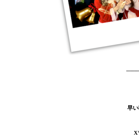
───
早い
X