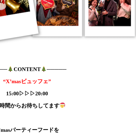
──
CONTENT
─────
“X’masビュッフェ”
15:00▷▷▷20:00
時間からお待ちしてます
’masパーティーフードを