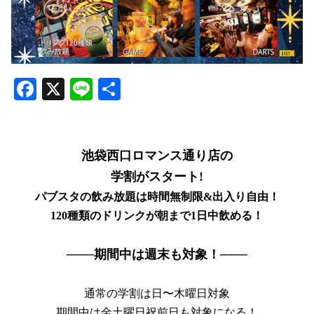
Facebook
X
Line
共
有
池袋西口ロマンス通り店の
学割がスタート!
パブスタの飲み放題は時間無制限&出入り自由！
120種類のドリンクが朝まで1日中飲める！
───期間中は週末も対象！───
通常の学割は日〜木曜日対象
期間中は金土曜日祝前日も対象になる！