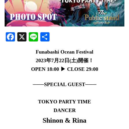
Facebook
X
Line
共
有
Funabashi Ocean Festival
2023年7月22日(土)開催！
OPEN 18:00 ▶︎ CLOSE 29:00
───SPECIAL GUEST───
TOKYO PARTY TIME
DANCER
Shinon & Rina