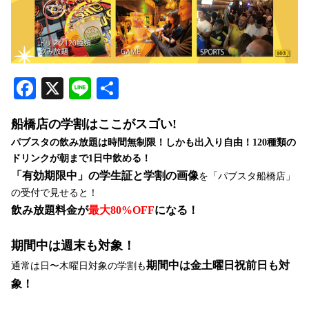
Facebook
X
Line
共
有
船橋店の学割はここがスゴい!
パブスタの飲み放題は時間無制限！しかも出入り自由！120種類の
ドリンクが朝まで1日中飲める！
「有効期限中」の学生証と学割の画像
を「パブスタ船橋店」
の受付で見せると！
飲み放題料金が
最大80%OFF
になる！
期間中は週末も対象！
期間中は金土曜日祝前日も対
通常は日〜木曜日対象の学割も
象！