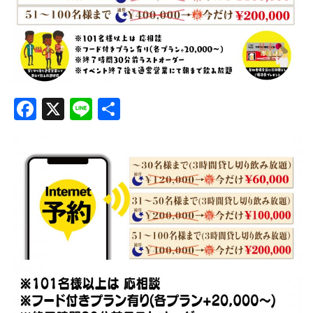
Facebook
X
Line
共
有