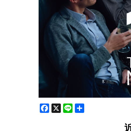
Facebook
X
Line
共
有