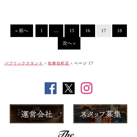
« 前へ
1
…
15
16
17
18
次へ »
パブリックスタンド
›
歌舞伎町店
›
ページ 17