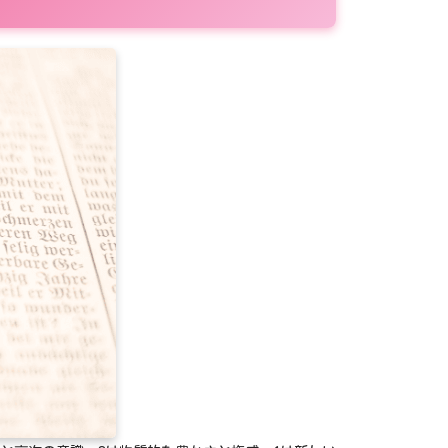
98
99