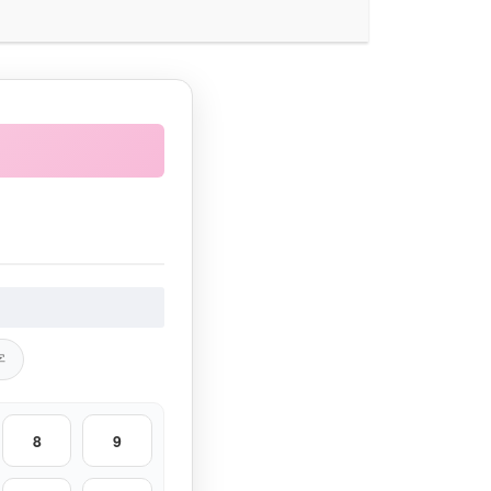
字
8
9