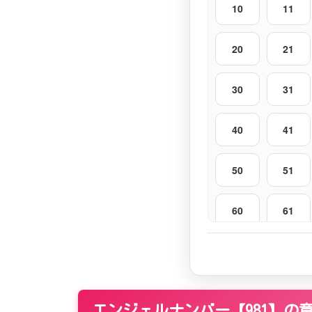
10
11
20
21
30
31
40
41
50
51
60
61
70
71
80
81
エンジェルナンバー【981】の