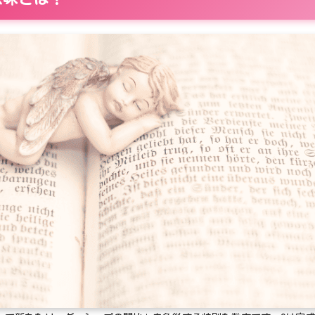
92
93
94
95
96
97