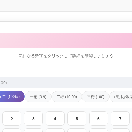
他のエンジェルナンバーを見る
気になる数字をクリックして詳細を確認しましょう
全て (100個)
一桁 (0-9)
二桁 (10-99)
三桁 (100)
特別な数
2
3
4
5
6
7