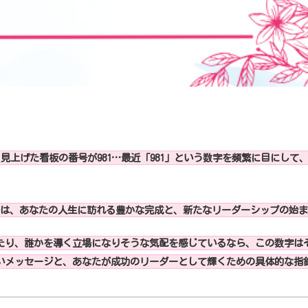
ふと見上げた看板の番号が981…最近「981」という数字を頻繁に目にし
81は、あなたの人生に訪れる豊かな完成と、新たなリーダーシップの始
たり、誰かを導く立場になりそうな気配を感じているなら、この数字は
強いメッセージと、あなたが成功のリーダーとして輝くための具体的な指