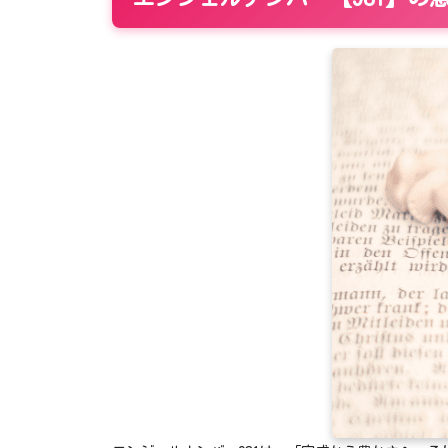
90
91
100