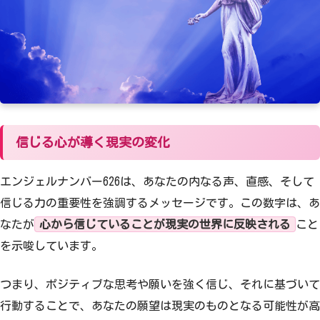
60
61
62
63
64
65
66
67
68
69
70
71
72
73
74
75
76
77
78
79
信じる心が導く現実の変化
80
81
82
83
84
エンジェルナンバー626は、あなたの内なる声、直感、そして
信じる力の重要性を強調するメッセージです。この数字は、あ
85
86
87
88
89
なたが
心から信じていることが現実の世界に反映される
こと
90
91
92
93
94
を示唆しています。
95
96
97
98
99
つまり、ポジティブな思考や願いを強く信じ、それに基づいて
行動することで、あなたの願望は現実のものとなる可能性が高
100