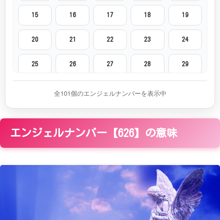
15
16
17
18
19
20
21
22
23
24
25
26
27
28
29
30
31
32
33
34
全101個のエンジェルナンバーを表示中
35
36
37
38
39
エンジェルナンバー【626】の意味
40
41
42
43
44
45
46
47
48
49
50
51
52
53
54
55
56
57
58
59