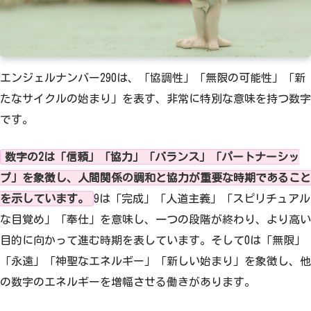
65
66
67
68
69
70
71
72
73
74
エンジェルナンバー290は、「協調性」「無限の可能性」「新
75
76
77
78
79
たなサイクルの始まり」を表す、非常に特別な意味を持つ数字
80
81
82
83
84
です。
85
86
87
88
89
数字の2は「信頼」「協力」「バランス」「パートナーシッ
プ」を象徴し、人間関係の調和と協力が重要な時期であること
90
91
92
93
94
を示しています。
9は「完成」「人道主義」「スピリチュアル
な目覚め」「奉仕」を意味し、一つの段階が終わり、より高い
95
96
97
98
99
目的に向かって進む時期を表しています。そして0は「無限」
100
「永遠」「神聖なエネルギー」「新しい始まり」を象徴し、他
の数字のエネルギーを増幅させる働きがあります。