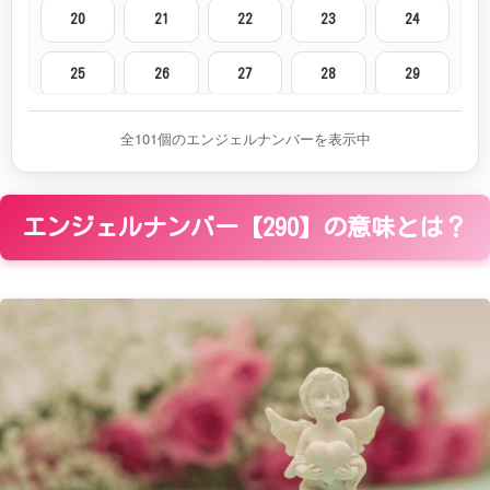
20
21
22
23
24
25
26
27
28
29
30
31
32
33
34
全101個のエンジェルナンバーを表示中
35
36
37
38
39
エンジェルナンバー【290】の意味とは？
40
41
42
43
44
45
46
47
48
49
50
51
52
53
54
55
56
57
58
59
60
61
62
63
64