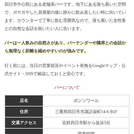
四日市中心部にある老舗系バーです。地下にある落ち着いた空間
で、ガヤガヤした居酒屋の後に静かに飲み直したい時に向いてい
ます。カウンターで丁寧に飲む雰囲気なので、落ち着いた女性客
との自然な会話を狙いたい人に合います。
バーは一人飲みの自然さがあり、バーテンダーや隣席との会話か
ら無理なく距離を縮めやすいのが強みです。
行く前には、当日の営業状況やイベント有無をGoogleマップ・公
式サイト・SNSで確認しておくと安心です。
バーについて
店名
ボンソワール
住所
三重県四日市市諏訪栄町14-6 B1F
交通アクセス
近鉄四日市駅から徒歩5分
営業時間