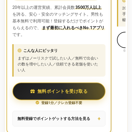
こ
20年以上の運営実績、累計会員数
3500万人以上
20
を誇る、安心・安全のマッチングサイト。男性も
手を
幅を
基本無料で利用可能！登録するだけでポイントが
もらえるので、
まず最初に入れるべきNo.1アプリ
です。
こんな人にピッタリ
※併
まずはノーリスクで試したい人／無料で出会い
の数を増やしたい人／信頼できる老舗を使いた
い人
無料ポイントを受け取る
登録1分／クレカ登録不要
無料登録でポイントゲットする方法を見る