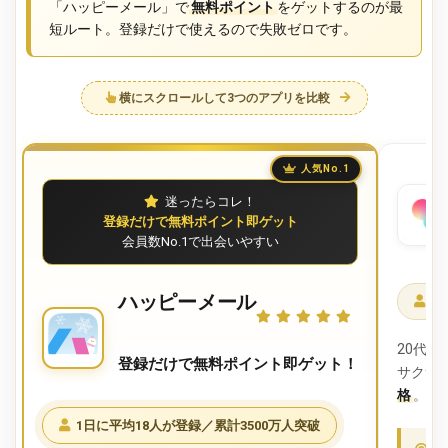
「ハッピーメール」で
無料ポイント
をゲットするのが最
短ルート。登録だけで使えるので失敗ゼロです。
横にスクロールして3つのアプリを比較
人気No.1
迷ったらコレ！
登録だけで無料ポイント即ゲット
会員数No.1で出会いやすい
ハッピーメール
1
20代
登録だけで無料ポイント即ゲット！
サクサ
格
。ス
1日に平均18人が登録／累計3500万人突破