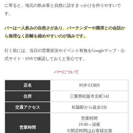
に寄ると、地元の飲み客と自然に話すきっかけを作りやすいで
す。
バーは一人飲みの自然さがあり、バーテンダーや隣席との会話か
ら無理なく距離を縮めやすいのが強みです。
行く前には、当日の営業状況やイベント有無をGoogleマップ・公
式サイト・SNSで確認しておくと安心です。
バーについて
店名
POP-CORN
住所
三重県松阪市京町142
交通アクセス
松阪駅から徒歩2分
営業時間
19:00～深夜
営業時間
※閉店時間はお客様次第