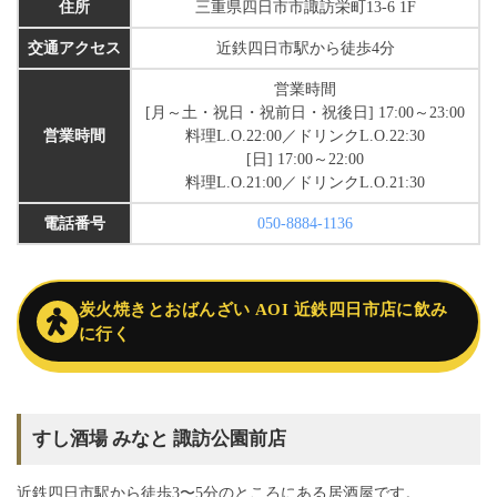
住所
三重県四日市市諏訪栄町13-6 1F
交通アクセス
近鉄四日市駅から徒歩4分
営業時間
[月～土・祝日・祝前日・祝後日] 17:00～23:00
営業時間
料理L.O.22:00／ドリンクL.O.22:30
[日] 17:00～22:00
料理L.O.21:00／ドリンクL.O.21:30
電話番号
050-8884-1136
炭火焼きとおばんざい AOI 近鉄四日市店に飲み
に行く
すし酒場 みなと 諏訪公園前店
近鉄四日市駅から徒歩3〜5分のところにある居酒屋です。