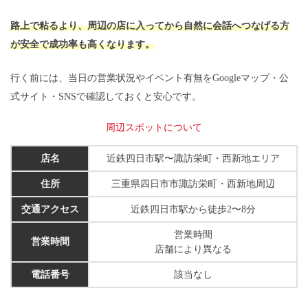
路上で粘るより、周辺の店に入ってから自然に会話へつなげる方
が安全で成功率も高くなります。
行く前には、当日の営業状況やイベント有無をGoogleマップ・公
式サイト・SNSで確認しておくと安心です。
周辺スポットについて
店名
近鉄四日市駅〜諏訪栄町・西新地エリア
住所
三重県四日市市諏訪栄町・西新地周辺
交通アクセス
近鉄四日市駅から徒歩2〜8分
営業時間
営業時間
店舗により異なる
電話番号
該当なし