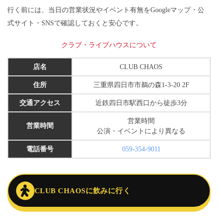
行く前には、当日の営業状況やイベント有無をGoogleマップ・公
式サイト・SNSで確認しておくと安心です。
クラブ・ライブハウスについて
店名
CLUB CHAOS
住所
三重県四日市市鵜の森1-3-20 2F
交通アクセス
近鉄四日市駅西口から徒歩3分
営業時間
営業時間
公演・イベントにより異なる
電話番号
059-354-9011
CLUB CHAOSに飲みに行く