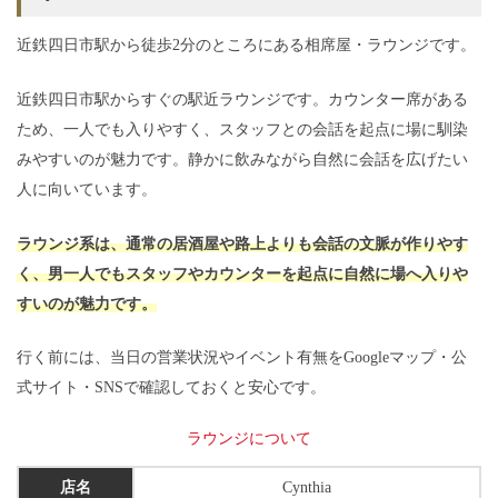
近鉄四日市駅から徒歩2分のところにある相席屋・ラウンジです。
近鉄四日市駅からすぐの駅近ラウンジです。カウンター席がある
ため、一人でも入りやすく、スタッフとの会話を起点に場に馴染
みやすいのが魅力です。静かに飲みながら自然に会話を広げたい
人に向いています。
ラウンジ系は、通常の居酒屋や路上よりも会話の文脈が作りやす
く、男一人でもスタッフやカウンターを起点に自然に場へ入りや
すいのが魅力です。
行く前には、当日の営業状況やイベント有無をGoogleマップ・公
そのまま利用してみると…
式サイト・SNSで確認しておくと安心です。
無料で♡が送れるチャンス！
※ポイント消費なし
ラウンジについて
店名
Cynthia