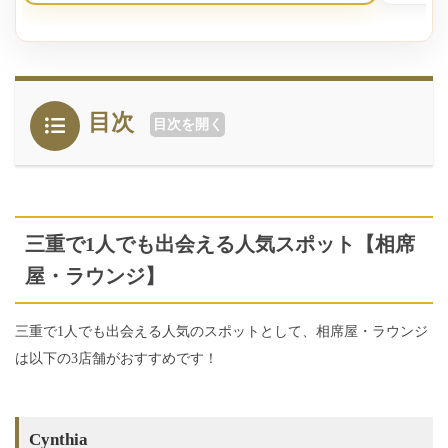
アプリインストール後、
無料で簡単登録
会員登録するだけで以下のように無料で
目次
目次を開く
ポイントがゲットできました。（2025
年月5月1日時点）
三重で1人でも出会える人気スポット【相席
屋・ラウンジ】
三重で1人でも出会える人気のスポットとして、相席屋・ラウンジ
は以下の3店舗がおすすめです！
Cynthia