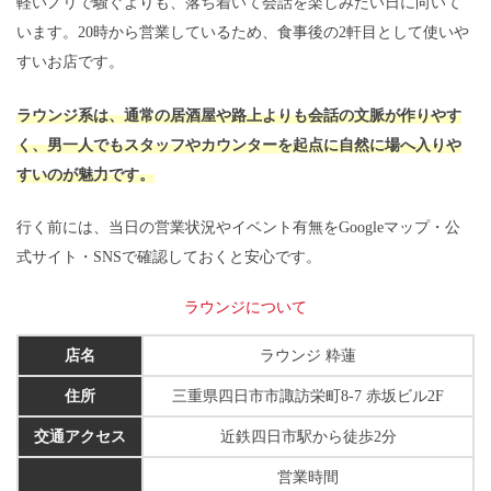
軽いノリで騒ぐよりも、落ち着いて会話を楽しみたい日に向いて
います。20時から営業しているため、食事後の2軒目として使いや
すいお店です。
ラウンジ系は、通常の居酒屋や路上よりも会話の文脈が作りやす
く、男一人でもスタッフやカウンターを起点に自然に場へ入りや
すいのが魅力です。
行く前には、当日の営業状況やイベント有無をGoogleマップ・公
式サイト・SNSで確認しておくと安心です。
ラウンジについて
店名
ラウンジ 粋蓮
住所
三重県四日市市諏訪栄町8-7 赤坂ビル2F
交通アクセス
近鉄四日市駅から徒歩2分
営業時間