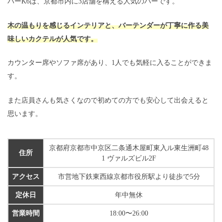
バーK6は、京都市内に3店舗を構える人気のバーです。
そのまま利用してみると…
無料で♡が送れるチャンス！
※ポイント消費なし
木の温もりを感じるインテリアと、バーテンダーが丁寧に作る美
味しいカクテルが人気です。
カウンター席やソファ席があり、1人でも気軽に入ることができま
す。
また店員さんも気さくなので初めての方でも安心して出会えると
思います。
京都府京都市中京区二条通木屋町東入ル東生洲町48
住所
1 ヴァルズビル2F
アクセス
市営地下鉄東西線京都市役所駅より徒歩で5分
定休日
年中無休
営業時間
18:00〜26:00