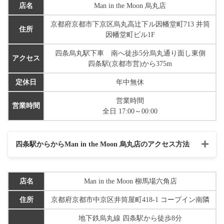
店名
Man in the Moon 烏丸店
京都府京都市下京区烏丸高辻下ル因幡堂町713 井筒
住所
因幡堂町ビル1F
四条烏丸駅下車 南へ徒歩5分烏丸通り面し東側
アクセス
四条駅(京都市営)から375m
定休日
年中無休
営業時間
営業時間
全日 17:00～00:00
四条駅からからMan in the Moon 烏丸店のアクセス方法
店名
Man in the Moon 柳馬場六角店
住所
京都府京都市中京区井筒屋町418-1 コープイン南隣
地下鉄烏丸線 四条駅から徒歩8分