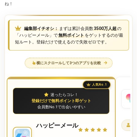
ね！
編集部イチオシ：
まずは累計会員数
3500万人超
の
「ハッピーメール」で
無料ポイント
をゲットするのが最
短ルート。登録だけで使えるので失敗ゼロです。
横にスクロールして3つのアプリを比較
人気No.1
迷ったらコレ！
登録だけで無料ポイント即ゲット
会員数No.1で出会いやすい
ハッピーメール
1