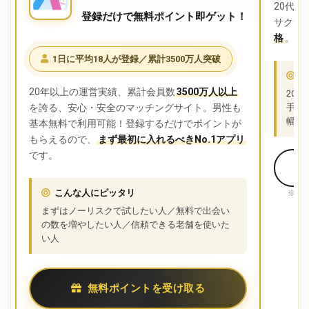
20代
登録だけで無料ポイント即ゲット！
サクサ
格
。ス
1日に平均18人が登録／累計3500万人突破
こ
20年以上の運営実績、累計会員数
3500万人以上
20
を誇る、安心・安全のマッチングサイト。男性も
手を
幅を
基本無料で利用可能！登録するだけでポイントが
もらえるので、
まず最初に入れるべきNo.1アプリ
です。
こんな人にピッタリ
※併
まずはノーリスクで試したい人／無料で出会い
の数を増やしたい人／信頼できる老舗を使いた
い人
無料ポイントを受け取る