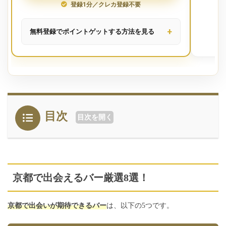
登録1分／クレカ登録不要
無料登録でポイントゲットする方法を見る
アプリインストール後、
無料で簡単登録
会員登録するだけで以下のように無料で
目次
目次を開く
ポイントがゲットできました。（2025
年月5月1日時点）
京都で出会えるバー厳選8選！
京都で出会いが期待できるバー
は、以下の5つです。