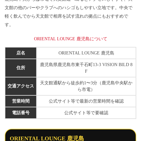
文館の他のバーやクラブへのハシゴもしやすい立地です。中央で
そのまま利用してみると…
軽く飲んでから天文館で相席を試す流れの拠点にもおすすめで
無料で♡が送れるチャンス！
す。
※ポイント消費なし
ORIENTAL LOUNGE 鹿児島について
店名
ORIENTAL LOUNGE 鹿児島
鹿児島県鹿児島市東千石町13-3 VISION BILD 8
住所
F
天文館通駅から徒歩約1〜3分（鹿児島中央駅か
交通アクセス
ら市電）
営業時間
公式サイト等で最新の営業時間を確認
電話番号
公式サイト等で要確認
ORIENTAL LOUNGE 鹿児島