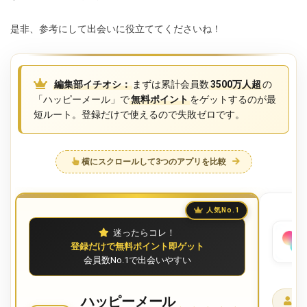
是非、参考にして出会いに役立ててくださいね！
編集部イチオシ：
まずは累計会員数
3500万人超
の
「ハッピーメール」で
無料ポイント
をゲットするのが最
短ルート。登録だけで使えるので失敗ゼロです。
横にスクロールして3つのアプリを比較
人気No.1
迷ったらコレ！
登録だけで無料ポイント即ゲット
会員数No.1で出会いやすい
ハッピーメール
1