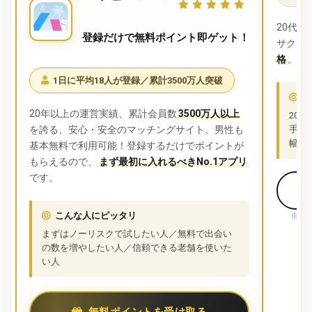
20代
登録だけで無料ポイント即ゲット！
サクサ
格
。ス
1日に平均18人が登録／累計3500万人突破
こ
20年以上の運営実績、累計会員数
3500万人以上
20
を誇る、安心・安全のマッチングサイト。男性も
手を
幅を
基本無料で利用可能！登録するだけでポイントが
もらえるので、
まず最初に入れるべきNo.1アプリ
です。
こんな人にピッタリ
※併
まずはノーリスクで試したい人／無料で出会い
の数を増やしたい人／信頼できる老舗を使いた
い人
無料ポイントを受け取る