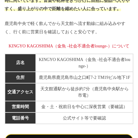
時に向いています。音楽や乾杯をきっかけに自然に会話へ入りや
すく、盛り上がりの中で距離を縮めたい人に合っています。
鹿児島中央で軽く飲んでから天文館へ流す動線に組み込みやす
く、行く前に営業日を確認しておくと安心です。
KINGYO KAGOSHIMA（金魚 -社会不適合者lounge-）について
KINGYO KAGOSHIMA（金魚 -社会不適合者lou
店名
nge-）
住所
鹿児島県鹿児島市山之口町7-2 TM19ビル地下1F
天文館通駅から徒歩約7分（鹿児島中央駅から
交通アクセス
市電）
営業時間
金・土・祝前日を中心に深夜営業（要確認）
電話番号
公式サイト等で要確認