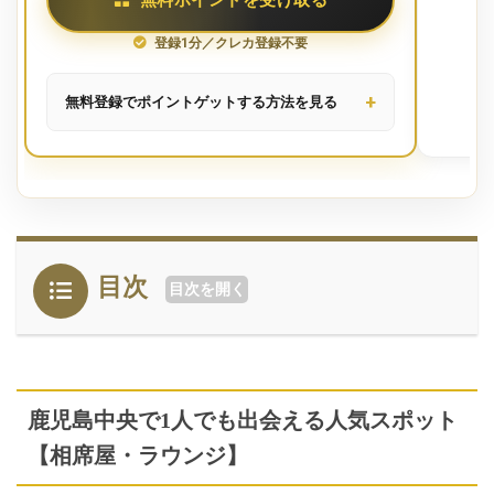
登録1分／クレカ登録不要
無料登録でポイントゲットする方法を見る
アプリインストール後、
無料で簡単登録
会員登録するだけで以下のように無料で
目次
目次を開く
ポイントがゲットできました。（2025
年月5月1日時点）
鹿児島中央で1人でも出会える人気スポット
【相席屋・ラウンジ】