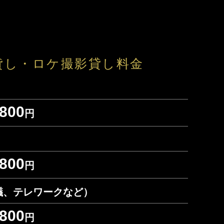
貸し・ロケ撮影貸し料金
,800
円
,800
円
議、テレワークなど）
,800
円