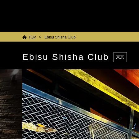
TOP
Ebisu Shisha Club
Ebisu Shisha Club
東京