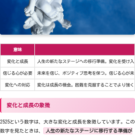
60
61
62
63
64
65
66
67
68
69
70
71
72
73
74
75
76
77
78
79
意味
80
81
82
83
84
変化と成長
人生の新たなステージへの移行準備。変化を受け入
信じる心が必要
未来を信じ、ポジティブ思考を保つ。信じる心が未
85
86
87
88
89
変化への対応
変化は成長の機会。困難を克服することでより強く
90
91
92
93
94
変化と成長の象徴
95
96
97
98
99
2525という数字は、大きな変化と成長を象徴しています。この
100
数字を見たときは、
人生の新たなステージに移行する準備が