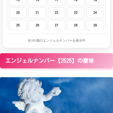
15
16
17
18
19
20
21
22
23
24
25
26
27
28
29
30
31
32
33
34
全101個のエンジェルナンバーを表示中
35
36
37
38
39
エンジェルナンバー【2525】の意味
40
41
42
43
44
45
46
47
48
49
50
51
52
53
54
55
56
57
58
59