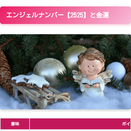
エンジェルナンバー【2525】と金運
意味
ポイ